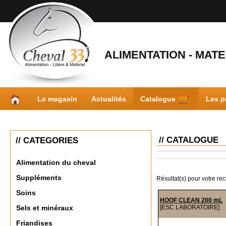
ALIMENTATION - MATER
Le magasin
Actualités
Catalogue
Les p
// CATALOGUE
// CATEGORIES
Alimentation du cheval
Suppléments
Résultat(s) pour votre re
Soins
HOOF CLEAN 200 mL
[ESC LABORATOIRE]
Sels et minéraux
Friandises