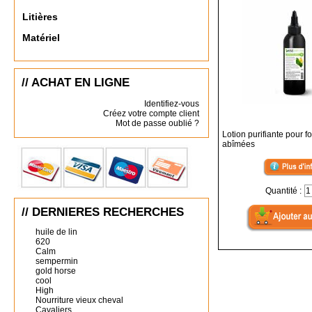
Litières
Matériel
// ACHAT EN LIGNE
Identifiez-vous
Créez votre compte client
Mot de passe oublié ?
Lotion purifiante pour f
abîmées
Quantité :
// DERNIERES RECHERCHES
huile de lin
620
Calm
sempermin
gold horse
cool
High
Nourriture vieux cheval
Cavaliers