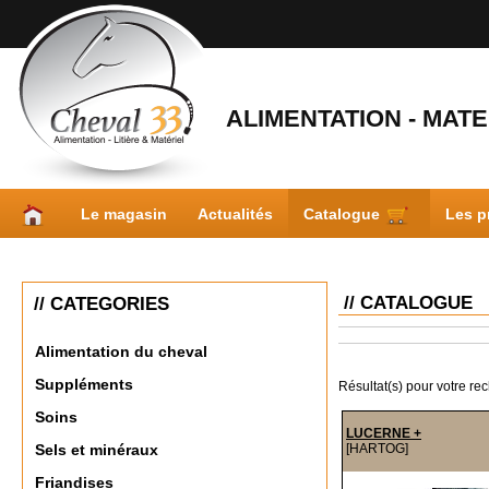
ALIMENTATION - MATER
Le magasin
Actualités
Catalogue
Les p
// CATALOGUE
// CATEGORIES
Alimentation du cheval
Suppléments
Résultat(s) pour votre re
Soins
LUCERNE +
[HARTOG]
Sels et minéraux
Friandises