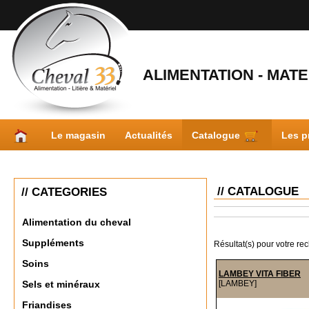
ALIMENTATION - MATER
Le magasin
Actualités
Catalogue
Les p
// CATALOGUE
// CATEGORIES
Alimentation du cheval
Suppléments
Résultat(s) pour votre re
Soins
LAMBEY VITA FIBER
[LAMBEY]
Sels et minéraux
Friandises