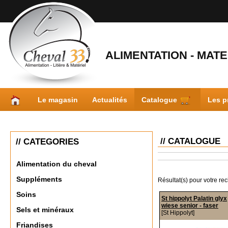
ALIMENTATION - MATER
Le magasin
Actualités
Catalogue
Les p
// CATALOGUE
// CATEGORIES
Alimentation du cheval
Suppléments
Résultat(s) pour votre re
Soins
St hippolyt Palatin glyx
wiese senior - faser
Sels et minéraux
[St Hippolyt]
Friandises