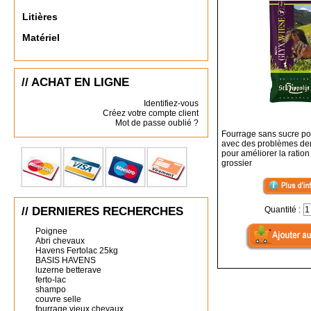
Litières
Matériel
// ACHAT EN LIGNE
Identifiez-vous
Créez votre compte client
Mot de passe oublié ?
Fourrage sans sucre p
avec des problèmes den
pour améliorer la ration
grossier
// DERNIERES RECHERCHES
Quantité :
Poignee
Abri chevaux
Havens Fertolac 25kg
BASIS HAVENS
luzerne betterave
ferto-lac
shampo
couvre selle
fourrage vieux chevaux