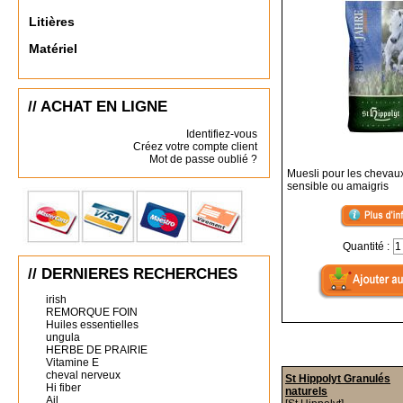
Litières
Matériel
// ACHAT EN LIGNE
Identifiez-vous
Créez votre compte client
Mot de passe oublié ?
Muesli pour les chevau
sensible ou amaigris
Quantité :
// DERNIERES RECHERCHES
irish
REMORQUE FOIN
Huiles essentielles
ungula
HERBE DE PRAIRIE
Vitamine E
cheval nerveux
St Hippolyt Granulés
Hi fiber
naturels
Ail