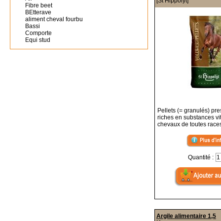
[St Hippolyt]
Fibre beet
BEtterave
aliment cheval fourbu
Bassi
Comporte
Equi stud
Pellets (= granulés) pre
riches en substances vi
chevaux de toutes race
Quantité :
Argile alimentaire 1,5