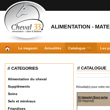
ALIMENTATION - MATER
Le magasin
Actualités
Catalogue
Les p
// CATALOGUE
// CATEGORIES
Alimentation du cheval
Suppléments
Résultat(s) pour votre re
Soins
St hippolyt Best jarhe
[St Hippolyt]
Sels et minéraux
Friandises