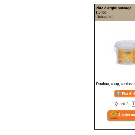
Pâte d'argile soulage
1,5 Kg
[Nutragile]
Douleur, coup, contusi
Quantité :