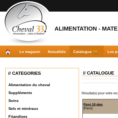
ALIMENTATION - MATER
Le magasin
Actualités
Catalogue
Les p
// CATALOGUE
// CATEGORIES
Alimentation du cheval
Suppléments
Résultat(s) pour votre re
Soins
Pavo 18 plus
[Pavo]
Sels et minéraux
Friandises