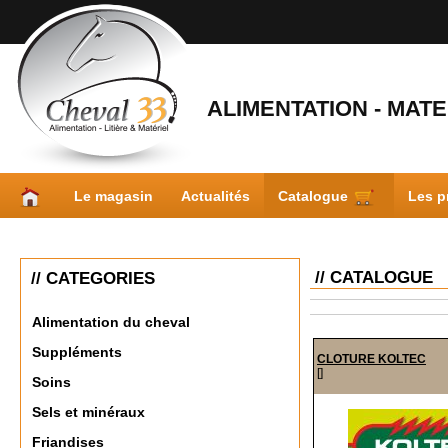
ALIMENTATION - MATER
Le magasin
Actualités
Catalogue
Les p
// CATALOGUE
// CATEGORIES
Alimentation du cheval
Suppléments
CLOTURE KOLTEC
[]
Soins
Sels et minéraux
Friandises