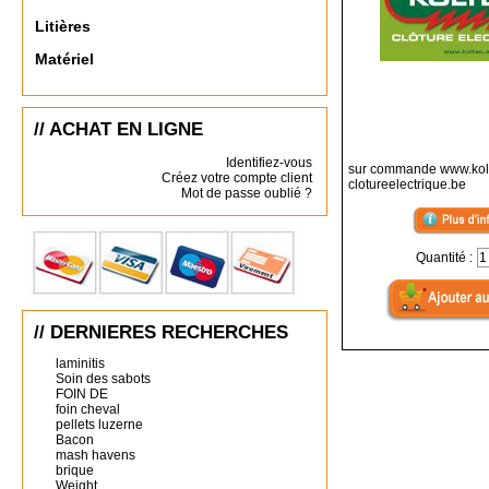
Litières
Matériel
// ACHAT EN LIGNE
Identifiez-vous
sur commande www.kol
Créez votre compte client
clotureelectrique.be
Mot de passe oublié ?
Quantité :
// DERNIERES RECHERCHES
laminitis
Soin des sabots
FOIN DE
foin cheval
pellets luzerne
Bacon
mash havens
brique
Weight