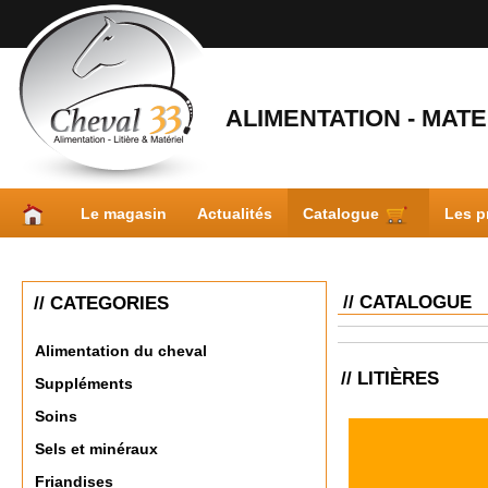
ALIMENTATION - MATER
Le magasin
Actualités
Catalogue
Les p
// CATALOGUE
// CATEGORIES
Alimentation du cheval
// LITIÈRES
Suppléments
Soins
Sels et minéraux
Friandises