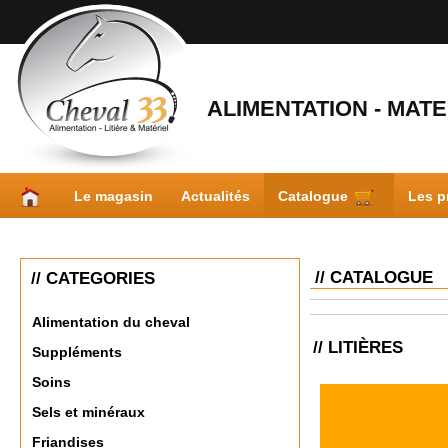
ALIMENTATION - MATER
Le magasin
Actualités
Catalogue
Les p
// CATALOGUE
// CATEGORIES
Alimentation du cheval
// LITIÈRES
Suppléments
Soins
Sels et minéraux
Friandises