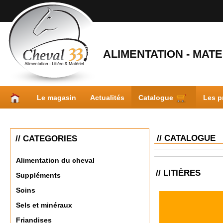
ALIMENTATION - MATER
Le magasin
Actualités
Catalogue
Les p
// CATALOGUE
// CATEGORIES
Alimentation du cheval
// LITIÈRES
Suppléments
Soins
Sels et minéraux
Friandises