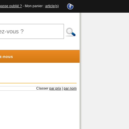
passe oublié ?
- Mon panier :
article(s)
z-nous
Classer
par prix
|
par nom