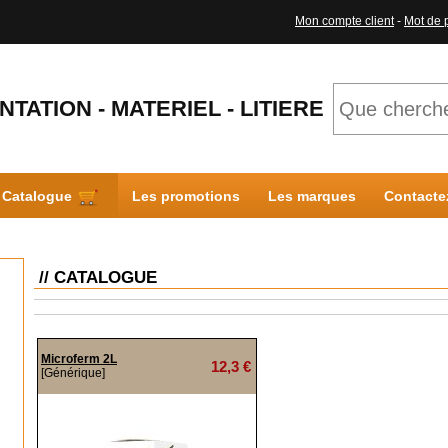
Mon compte client
-
Mot de 
NTATION - MATERIEL - LITIERE
Catalogue
Les promotions
Les marques
Contacte
// CATALOGUE
Microferm 2L
12,3 €
[Générique]