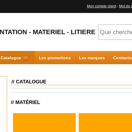
Mon compte client
-
Mot de 
NTATION - MATERIEL - LITIERE
Catalogue
Les promotions
Les marques
Contacte
// CATALOGUE
// MATÉRIEL