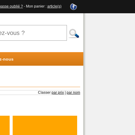
passe oublié ?
- Mon panier :
article(s)
z-nous
Classer
par prix
|
par nom