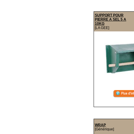
SUPPORT POUR
PIERRE A SEL 5 A
10KG
[LA GEE]
WRAP
[Générique]