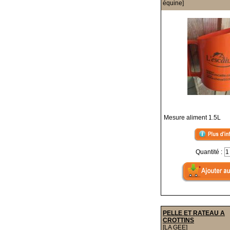
équine]
Mesure aliment 1.5L
Quantité :
PELLE ET RATEAU A
CROTTINS
[LA GEE]