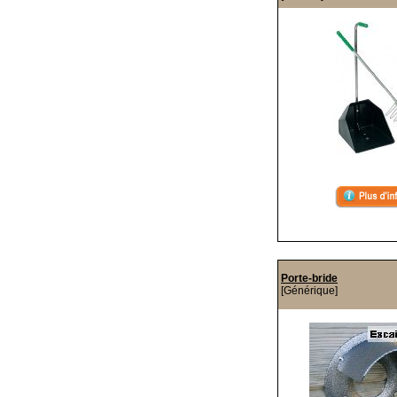
Porte-bride
[Générique]