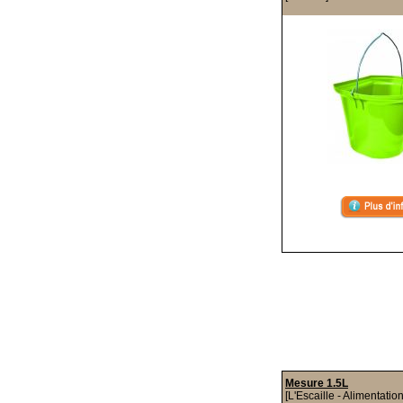
Mesure 1.5L
[L'Escaille - Alimentatio