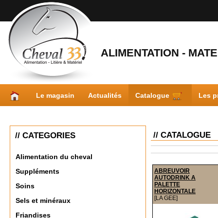
ALIMENTATION - MATER
Le magasin
Actualités
Catalogue
Les p
// CATALOGUE
// CATEGORIES
Alimentation du cheval
ABREUVOIR
Suppléments
AUTODRINK A
PALETTE
Soins
HORIZONTALE
[LA GEE]
Sels et minéraux
Friandises