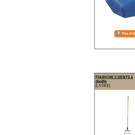
FOURCHE 5 DENTS à
douille
[LA GEE]