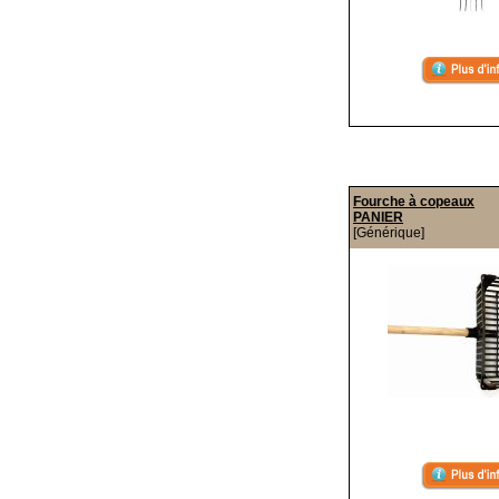
Fourche à copeaux
PANIER
[Générique]