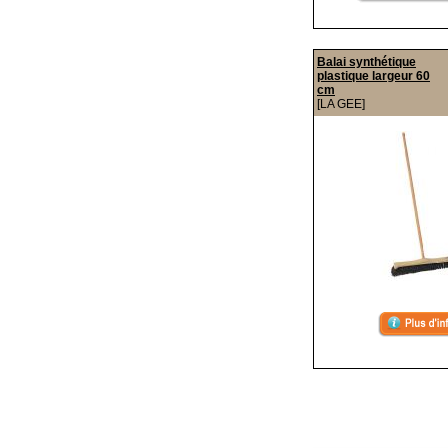
Balai synthétique
plastique largeur 60
cm
[LA GEE]