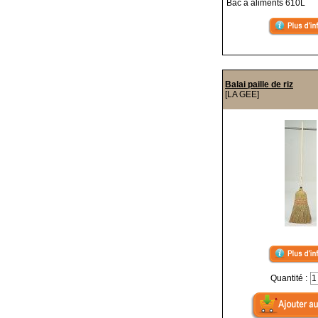
Bac à aliments 610L
Balai paille de riz
[LA GEE]
Quantité :