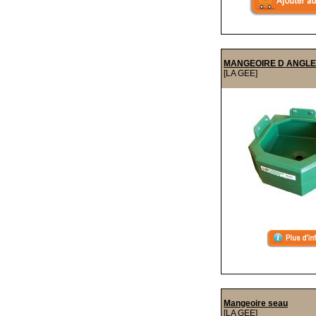
MANGEOIRE D ANGLE
[LA GEE]
Mangeoire seau
[LA GEE]