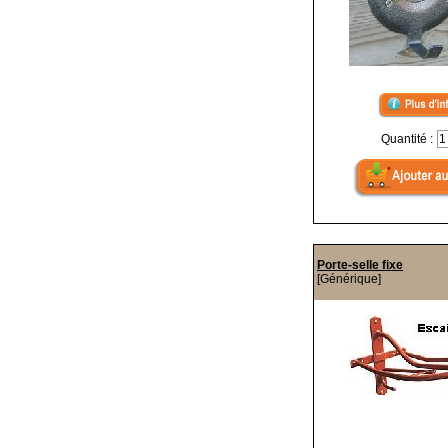
Quantité :
Porte-selle fixe
[Générique]