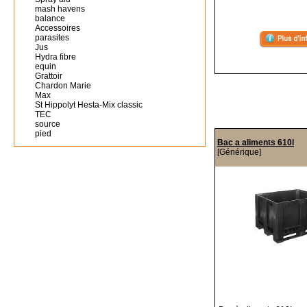
mash havens
balance
Accessoires
parasites
Jus
Hydra fibre
equin
Grattoir
Chardon Marie
Max
St Hippolyt Hesta-Mix classic
TEC
source
pied
Bac a aliments 610l
[Générique]