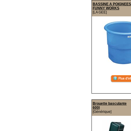
BASSINE A POIGNEES
FUNNY WORKS
[LA GEE]
Brouette basculante
600l
[Générique]