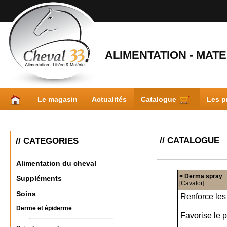
ALIMENTATION - MATER
Le magasin
Actualités
Catalogue
Les p
// CATALOGUE
// CATEGORIES
Alimentation du cheval
> Derma spray
Suppléments
[Cavalor]
Soins
Renforce les
Derme et épiderme
Favorise le 