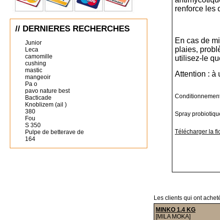
renforce les 
// DERNIERES RECHERCHES
En cas de mi
Junior
plaies, probl
Leca
camomille
utilisez-le 
cushing
mastic
Attention : 
mangeoir
Pa o
pavo nature best
Conditionnement
Bacticade
Knoblizem (ail )
380
Spray probiotiqu
Fou
S 350
Télécharger la fi
Pulpe de betterave de
164
Les clients qui ont achet
MINKO 1.4 KG
[MILA MOKA]