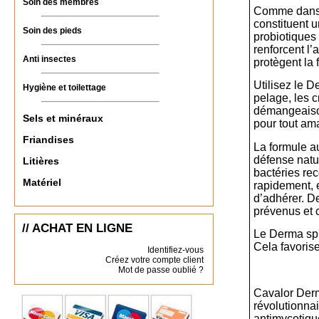
Soin des membres
Comme dans l
constituent u
Soin des pieds
probiotiques
renforcent l
Anti insectes
protègent la 
Utilisez le 
Hygiène et toilettage
pelage, les c
démangeaison
Sels et minéraux
pour tout am
Friandises
La formule a
défense natu
Litières
bactéries rec
Matériel
rapidement, 
d’adhérer. D
prévenus et c
// ACHAT EN LIGNE
Le Derma spra
Cela favorise
Identifiez-vous
Créez votre compte client
Mot de passe oublié ?
Cavalor Derm
révolutionnai
antimycotiqu