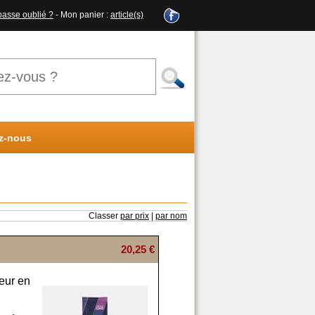
passe oublié ?
- Mon panier :
article(s)
z-nous
Classer
par prix
|
par nom
20,25 €
eur en