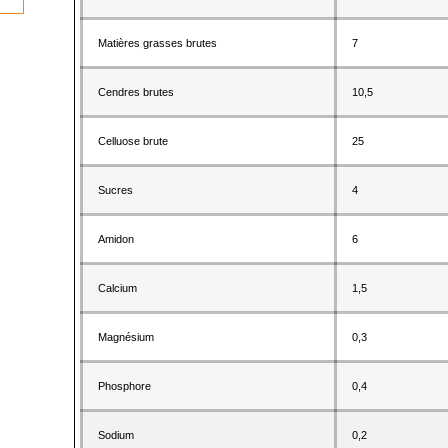
Matières grasses brutes
7
Cendres brutes
10,5
Celluose brute
25
Sucres
4
Amidon
6
Calcium
1,5
Magnésium
0,3
Phosphore
0,4
Sodium
0,2