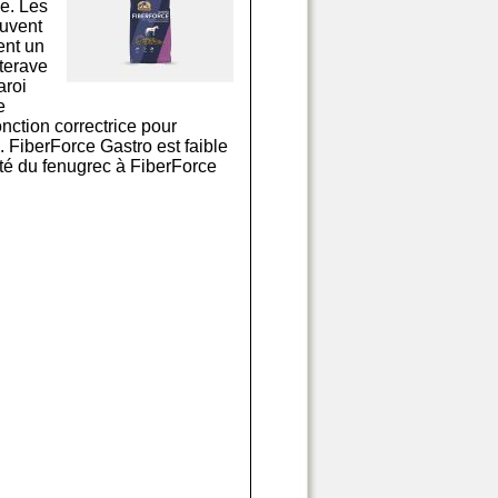
ue. Les
ouvent
ent un
tterave
aroi
e
onction correctrice pour
 FiberForce Gastro est faible
té du fenugrec à FiberForce