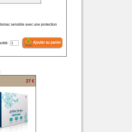
stomac sensible avec une protection
ntité :
:
27 €