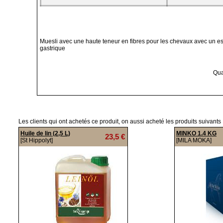
Muesli avec une haute teneur en fibres pour les chevaux avec un e
gastrique
Qua
Les clients qui ont achetés ce produit, on aussi acheté les produits suivants 
Huile de lin (2,5 L)
MINKO 1.4 KG
23,5 €
[St Hippolyt]
[MILA MOKA]