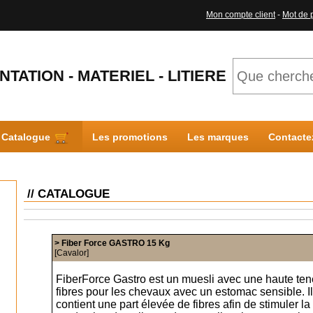
Mon compte client
-
Mot de 
NTATION - MATERIEL - LITIERE
Catalogue
Les promotions
Les marques
Contacte
// CATALOGUE
> Fiber Force GASTRO 15 Kg
[Cavalor]
FiberForce Gastro est un muesli avec une haute ten
fibres pour les chevaux avec un estomac sensible. Il
contient une part élevée de fibres afin de stimuler la