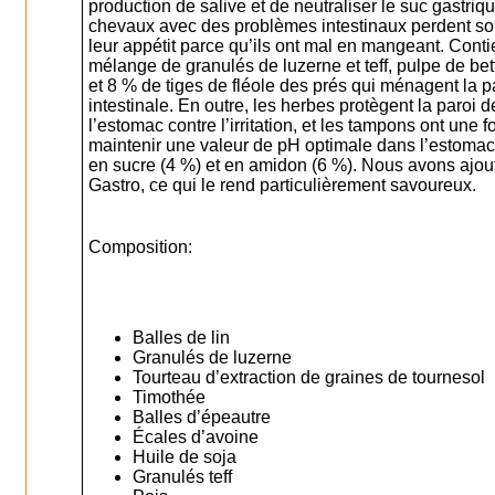
production de salive et de neutraliser le suc gastriq
chevaux avec des problèmes intestinaux perdent s
leur appétit parce qu’ils ont mal en mangeant. Conti
mélange de granulés de luzerne et teff, pulpe de be
et 8 % de tiges de fléole des prés qui ménagent la p
intestinale. En outre, les herbes protègent la paroi d
l’estomac contre l’irritation, et les tampons ont une f
maintenir une valeur de pH optimale dans l’estomac.
en sucre (4 %) et en amidon (6 %). Nous avons ajou
Gastro, ce qui le rend particulièrement savoureux.
Composition:
Balles de lin
Granulés de luzerne
Tourteau d’extraction de graines de tournesol
Timothée
Balles d’épeautre
Écales d’avoine
Huile de soja
Granulés teff