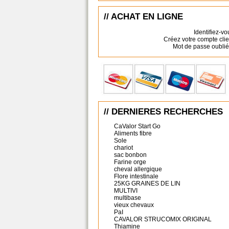
// ACHAT EN LIGNE
Identifiez-vo
Créez votre compte clie
Mot de passe oublié
// DERNIERES RECHERCHES
CaValor Start Go
Aliments fibre
Sole
chariot
sac bonbon
Farine orge
cheval allergique
Flore intestinale
25KG GRAINES DE LIN
MULTIVI
multibase
vieux chevaux
PaI
CAVALOR STRUCOMIX ORIGINAL
Thiamine