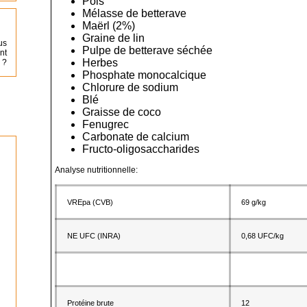
Pois
Mélasse de betterave
Maërl (2%)
Graine de lin
us
Pulpe de betterave séchée
nt
Herbes
 ?
Phosphate monocalcique
Chlorure de sodium
Blé
Graisse de coco
Fenugrec
Carbonate de calcium
Fructo-oligosaccharides
Analyse nutritionnelle:
VREpa (CVB)
69 g/kg
NE UFC (INRA)
0,68 UFC/kg
Protéine brute
12