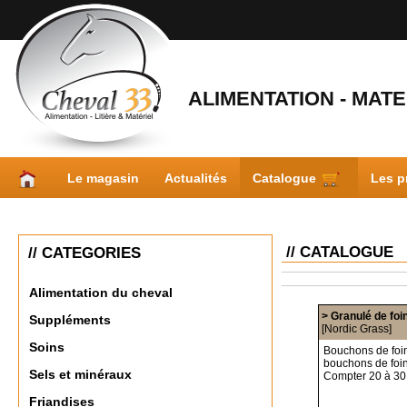
ALIMENTATION - MATER
Le magasin
Actualités
Catalogue
Les p
// CATALOGUE
// CATEGORIES
Alimentation du cheval
> Granulé de fo
Suppléments
[Nordic Grass]
Soins
Bouchons de foin
bouchons de foi
Sels et minéraux
Compter 20 à 30
Friandises