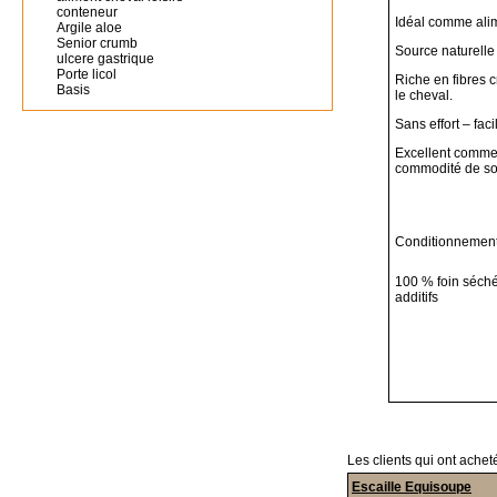
conteneur
Idéal comme ali
Argile aloe
Senior crumb
Source naturelle
ulcere gastrique
Porte licol
Riche en fibres c
Basis
le cheval.
Sans effort – fac
Excellent comme 
commodité de so
Conditionnement
100 % foin séché 
additifs
Les clients qui ont achet
Escaille Equisoupe