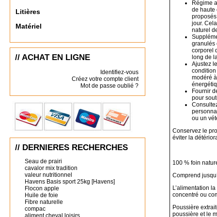
Régime a
de haute 
Litières
proposés 
jour. Cel
Matériel
naturel d
Supplémen
granulés 
corporel 
// ACHAT EN LIGNE
long de l
Ajustez le
condition
Identifiez-vous
modéré à 
Créez votre compte client
énergéti
Mot de passe oublié ?
Fournir d
pour sout
Consultez
personnal
ou un vété
Conservez le prod
éviter la détéri
// DERNIERES RECHERCHES
Seau de prairi
100 % foin nature
cavalor mix tradition
valeur nutritionnel
Comprend jusqu’à
Havens Basis sport 25kg [Havens]
L’alimentation l
Flocon apple
concentré ou com
Huile de foie
Fibre naturelle
Poussière extrai
compac
poussière et le m
aliment cheval loisirs