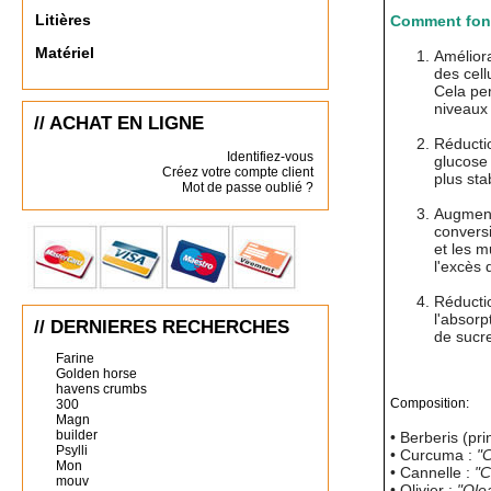
Litières
Comment fonc
Matériel
Améliora
des cell
Cela per
niveaux
// ACHAT EN LIGNE
Réductio
Identifiez-vous
glucose 
Créez votre compte client
plus sta
Mot de passe oublié ?
Augment
convers
et les m
l'excès 
Réductio
l'absorp
// DERNIERES RECHERCHES
de sucre
Farine
Golden horse
havens crumbs
Composition:
300
Magn
builder
• Berberis (pri
Psylli
• Curcuma :
"
Mon
• Cannelle :
"
mouv
• Olivier :
"Ole