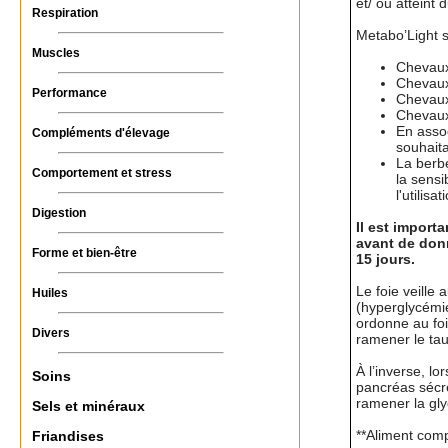
et/ ou atteint
Respiration
Metabo’Light s
Muscles
Chevaux
Chevaux
Performance
Chevaux 
Chevaux
En assoc
Compléments d'élevage
souhaita
La berb
Comportement et stress
la sensi
l'utilisa
Digestion
Il est importa
avant de donn
Forme et bien-être
15 jours.
Le foie veille
Huiles
(hyperglycémie
ordonne au fo
Divers
ramener le ta
À l’inverse, l
Soins
pancréas sécrè
ramener la gl
Sels et minéraux
**Aliment com
Friandises