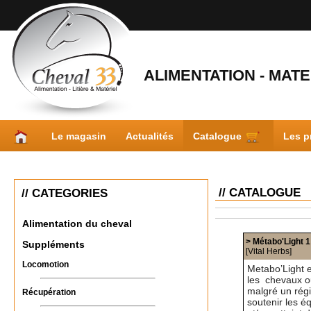
ALIMENTATION - MATER
Le magasin
Actualités
Catalogue
Les p
// CATALOGUE
// CATEGORIES
Alimentation du cheval
> Métabo'Light 1
Suppléments
[Vital Herbs]
Locomotion
Metabo’Light 
les chevaux ou
malgré un rég
Récupération
soutenir les é