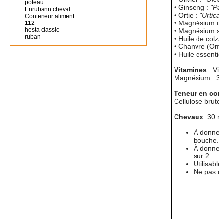
poteau
• Ginseng :
"P
Enrubann cheval
• Ortie :
"Urtic
Conteneur aliment
• Magnésium c
112
hesta classic
• Magnésium s
ruban
• Huile de colz
• Chanvre (O
• Huile essenti
Vitamines
: V
Magnésium : 
Teneur en co
Cellulose brut
Chevaux
: 30 
À donne
bouche.
À donner
sur 2.
Utilisab
Ne pas 