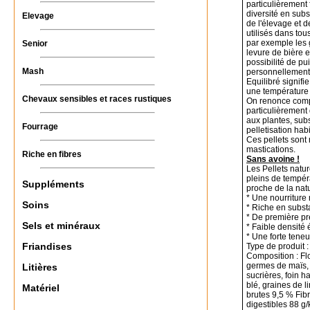
particulièrement 
diversité en subs
Elevage
de l'élevage et 
utilisés dans t
par exemple les g
Senior
levure de bière e
possibilité de pui
Mash
personnellement
Equilibré signifi
une température 
Chevaux sensibles et races rustiques
On renonce comp
particulièrement
aux plantes, sub
Fourrage
pelletisation hab
Ces pellets sont
mastications.
Riche en fibres
Sans avoine !
Les Pellets natu
pleins de tempér
Suppléments
proche de la na
* Une nourriture 
Soins
* Riche en subst
* De première pr
Sels et minéraux
* Faible densité
* Une forte teneu
Friandises
Type de produit 
Composition : Fl
germes de maïs, 
Litières
sucrières, foin 
blé, graines de li
Matériel
brutes 9,5 % Fib
digestibles 88 g