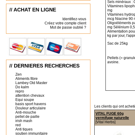
Sels minéraux :
Vitamines lipoph
// ACHAT EN LIGNE
mg
Vitamines hydrop
mcg Niacine 90 
Identifiez-vous
Oligoéléments p
Créez votre compte client
mg Sélénium 0,
Mot de passe oublié ?
Alimentation pou
kg par jour, l'a
Sac de 25kg
Pellets (= granul
avoine.
// DERNIERES RECHERCHES
Zen
Aliments fibre
Lambey Old Master
Do kalm
repro
attention chevaux
Equi soupe
basis sport havens
Les clients qui ont achet
Douleur articulaire
Anti-mouche
VITAL FUGE 60g
pellet de paille
vermifuge naturelle
irish mash
[Vital Herbs]
red
Anti tiques
soutien immunitaire