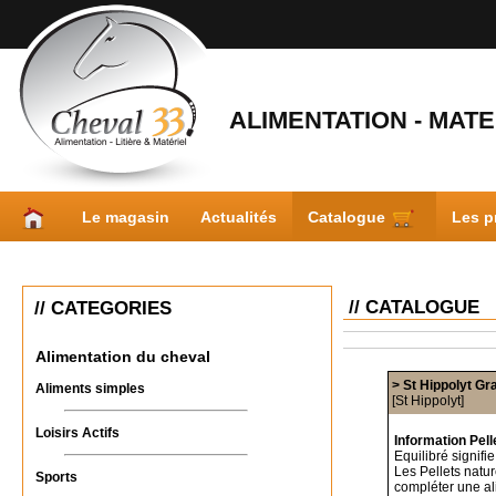
ALIMENTATION - MATER
Le magasin
Actualités
Catalogue
Les p
// CATALOGUE
// CATEGORIES
Alimentation du cheval
> St Hippolyt Gr
Aliments simples
[St Hippolyt]
Loisirs Actifs
Information Pel
Equilibré signifie
Les Pellets natu
Sports
compléter une ali