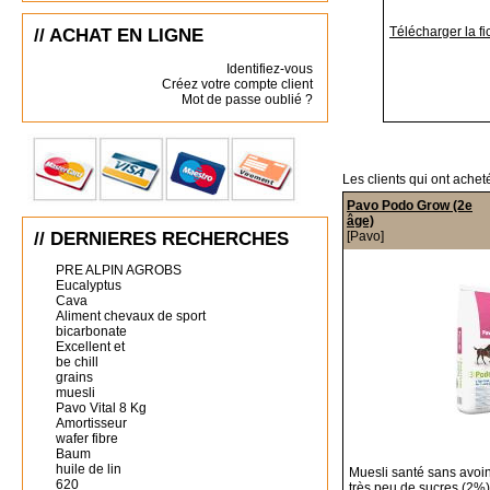
Télécharger la fi
// ACHAT EN LIGNE
Identifiez-vous
Créez votre compte client
Mot de passe oublié ?
Les clients qui ont achet
Pavo Podo Grow (2e
âge)
// DERNIERES RECHERCHES
[Pavo]
PRE ALPIN AGROBS
Eucalyptus
Cava
Aliment chevaux de sport
bicarbonate
Excellent et
be chill
grains
muesli
Pavo Vital 8 Kg
Amortisseur
wafer fibre
Baum
huile de lin
Muesli santé sans avoin
620
très peu de sucres (2%)