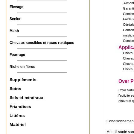
Aliment
Elevage
Garanti
Contien
Senior
Faible 
Céréale
Contient
Mash
mastica
Contien
Chevaux sensibles et races rustiques
Applic
Chevaux
Fourrage
Chevaux
Chevaux
Riche en fibres
Chevaux
Suppléments
Over P
Soins
Pavo Natur
l’activité
Sels et minéraux
chevaux qu
Friandises
Litières
Conditionnement
Matériel
Muesli santé san