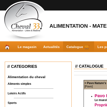
ALIMENTATION - MATER
Le magasin
Actualités
Catalogue
Les p
// CATALOGUE
// CATEGORIES
Alimentation du cheval
> Pavo Nature's
Aliments simples
[Pavo]
Loisirs Actifs
Pavo 
Le muesl
Sports
Propri