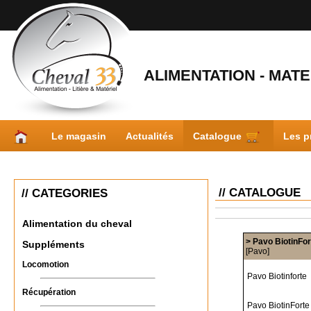
ALIMENTATION - MATER
Le magasin
Actualités
Catalogue
Les p
// CATALOGUE
// CATEGORIES
Alimentation du cheval
> Pavo BiotinFor
Suppléments
[Pavo]
Locomotion
Pavo Biotinforte
Récupération
Pavo BiotinForte