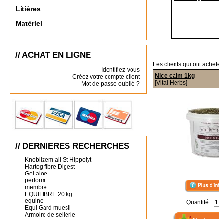
Litières
Matériel
// ACHAT EN LIGNE
Les clients qui ont achet
Identifiez-vous
Nice calm 1kg
Créez votre compte client
[Vital Herbs]
Mot de passe oublié ?
// DERNIERES RECHERCHES
Knoblizem ail St Hippolyt
Hartog fibre Digest
Gel aloe
perform
membre
EQUIFIBRE 20 kg
equine
Quantité :
Equi Gard muesli
Armoire de sellerie