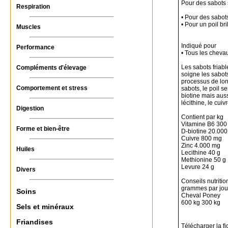
Pour des sabots 
Respiration
• Pour des sabots
• Pour un poil bri
Muscles
Indiqué pour
Performance
• Tous les cheva
Les sabots friabl
Compléments d'élevage
soigne les sabots
processus de lon
Comportement et stress
sabots, le poil s
biotine mais aus
lécithine, le cui
Digestion
Contient par kg
Vitamine B6 300
Forme et bien-être
D-biotine 20.00
Cuivre 800 mg
Zinc 4.000 mg
Huiles
Lecithine 40 g
Methionine 50 g
Levure 24 g
Divers
Conseils nutritio
grammes par jou
Soins
Cheval Poney
600 kg 300 kg
Sels et minéraux
Friandises
Télécharger la fi