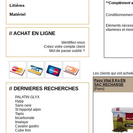
**Complément al
Litières
Matériel
Conditionnement
Eléments nécess
vitamines et min
// ACHAT EN LIGNE
Identifiez-vous
Créez votre compte client
Mot de passe oublié ?
Les clients qui ont achet
Pavo Vital 8 Kg EN
SAC RECHARGE
// DERNIERES RECHERCHES
[Pavo]
PALATIN GLYX
Hypp
Sans cere
St hippolyt alpin
Tapis
bicarbonate
Imalaya
Cavalor gastro
Cube foin