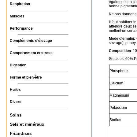
également en cas
Respiration
bonne pigmennta
Ne pas donner a
Muscles
Il faut habituer l
attendre deux se
Performance
mettent un certa
Mode d'emploi:
-
Compléments d'élevage
sevrage), poney, 
Composition
: 1
Comportement et stress
Glucides: 60% P
Digestion
Phosphore
Forme et bien-être
Calcium
Huiles
Magnésium
Divers
Potassium
Soins
Sodium
Sels et minéraux
Friandises