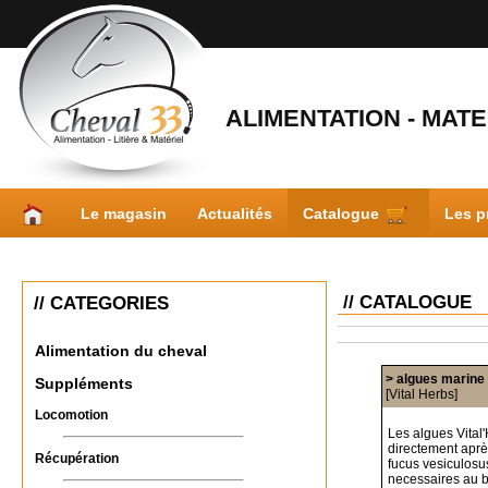
ALIMENTATION - MATER
Le magasin
Actualités
Catalogue
Les p
// CATALOGUE
// CATEGORIES
Alimentation du cheval
> algues marine
Suppléments
[Vital Herbs]
Locomotion
Les algues Vital
directement après
Récupération
fucus vesiculosu
necessaires au b