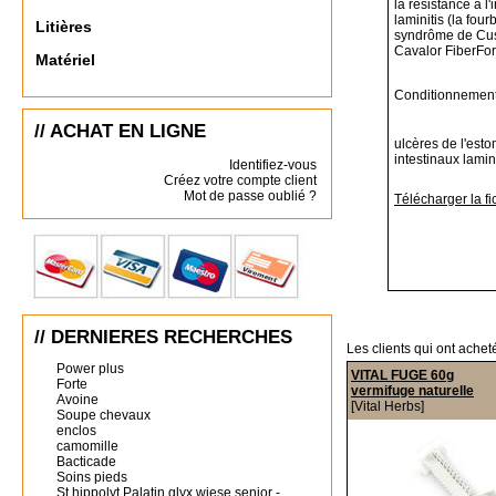
la résistance à l'
laminitis (la four
Litières
syndrôme de Cu
Cavalor FiberFor
Matériel
Conditionnement
// ACHAT EN LIGNE
ulcères de l'est
intestinaux lamini
Identifiez-vous
Créez votre compte client
Mot de passe oublié ?
Télécharger la fi
// DERNIERES RECHERCHES
Les clients qui ont achet
Power plus
VITAL FUGE 60g
Forte
vermifuge naturelle
Avoine
[Vital Herbs]
Soupe chevaux
enclos
camomille
Bacticade
Soins pieds
St hippolyt Palatin glyx wiese senior -