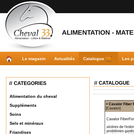
ALIMENTATION - MATER
Le magasin
Actualités
Catalogue
Les p
// CATALOGUE
// CATEGORIES
Alimentation du cheval
> Cavalor Fiber 
Suppléments
[Cavalor]
Soins
Cavalor FiberFor
Sels et minéraux
ulcères de l'est
problèmes gastro
Friandises