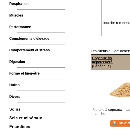
Respiration
Muscles
fourche à copea
Performance
Compléments d'élevage
Comportement et stress
Les clients qui ont achet
Copeaux fin
Digestion
dépoussiéré
[Générique]
Forme et bien-être
Huiles
Divers
Soins
fourche à copeaux inca
manche
Sels et minéraux
Friandises