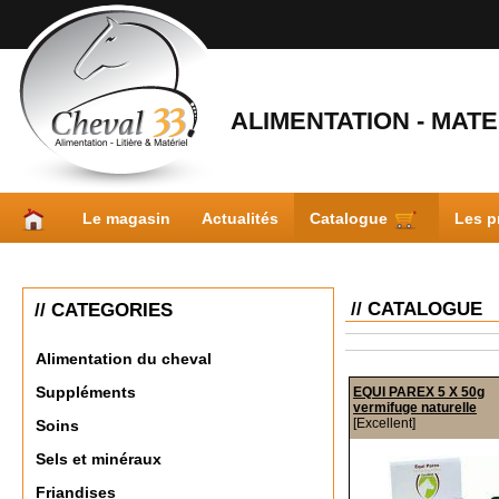
ALIMENTATION - MATER
Le magasin
Actualités
Catalogue
Les p
// CATALOGUE
// CATEGORIES
Alimentation du cheval
Suppléments
EQUI PAREX 5 X 50g
vermifuge naturelle
[Excellent]
Soins
Sels et minéraux
Friandises