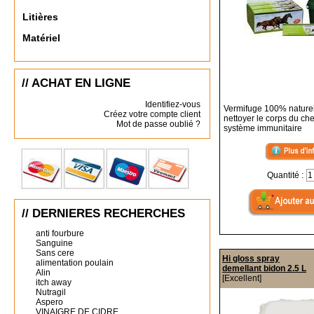
Litières
Matériel
// ACHAT EN LIGNE
Identifiez-vous
Vermifuge 100% naturel
Créez votre compte client
nettoyer le corps du che
Mot de passe oublié ?
système immunitaire
Quantité :
// DERNIERES RECHERCHES
anti fourbure
Sanguine
Sans cere
Hi gloss spray
alimentation poulain
demellant bidon 2.5 L
Alin
[Excellent]
itch away
Nutragil
Aspero
VINAIGRE DE CIDRE