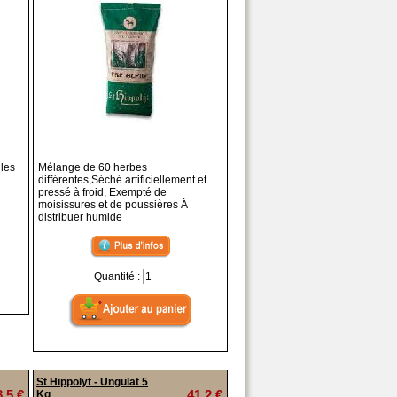
 les
Mélange de 60 herbes
différentes,Séché artificiellement et
pressé à froid, Exempté de
moisissures et de poussières À
distribuer humide
Quantité :
St Hippolyt - Ungulat 5
8,5 €
41,2 €
Kg