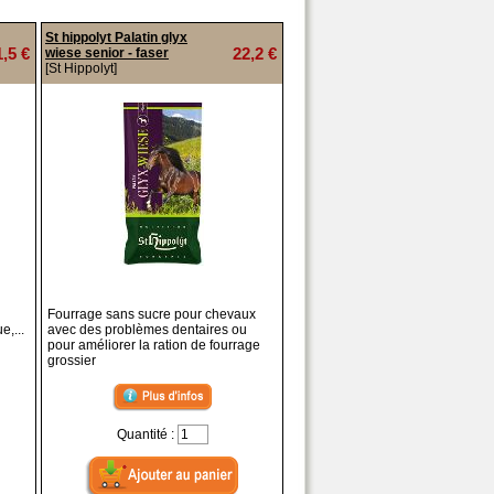
St hippolyt Palatin glyx
1,5 €
22,2 €
wiese senior - faser
[St Hippolyt]
Fourrage sans sucre pour chevaux
e,...
avec des problèmes dentaires ou
pour améliorer la ration de fourrage
grossier
Quantité :