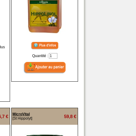
dus
Quantité :
MicroVital
6,7 €
59,8 €
[St Hippolyt]