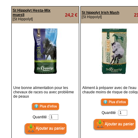
St Hippolyt Hesta-Mix
St hippolyt Irish Mash
24,2 €
2
muesli
[St Hippolyt]
[St Hippolyt]
Une bonne alimentation pour les
Aliment à préparer avec de l'eau
chevaux de races ou avec problème
chaude moins de risque de coliqu
de peaux
Quantité :
Quantité :