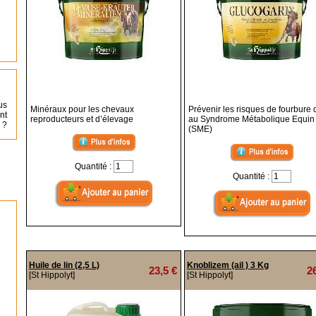
us
Minéraux pour les chevaux
Prévenir les risques de fourbure 
nt
reproducteurs et d’élevage
au Syndrome Métabolique Equin
 ?
(SME)
Quantité :
Quantité :
Huile de lin (2,5 L)
Knoblizem (ail ) 3 Kg
23,5 €
2
[St Hippolyt]
[St Hippolyt]