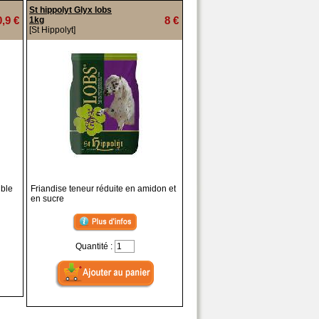
St hippolyt Glyx lobs
0,9 €
8 €
1kg
[St Hippolyt]
ible
Friandise teneur réduite en amidon et
en sucre
Quantité :