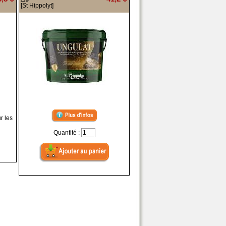
[St Hippolyt]
r les
Quantité :