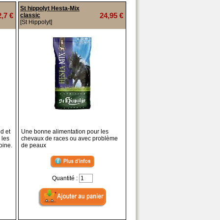
St hippolyt Hesta-Mix
2,7 €
24,95 €
classic
[St Hippolyt]
id et
Une bonne alimentation pour les
 les
chevaux de races ou avec problème
oine.
de peaux
Quantité :