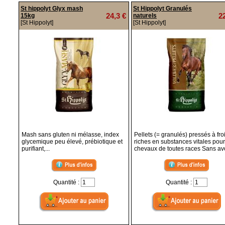
St hippolyt Glyx mash
St Hippolyt Granulés
24,3 €
2
15kg
naturels
[St Hippolyt]
[St Hippolyt]
Mash sans gluten ni mélasse, index
Pellets (= granulés) pressés à fro
glycemique peu élevé, prébiotique et
riches en substances vitales pour
purifiant,...
chevaux de toutes races Sans av
Quantité :
Quantité :