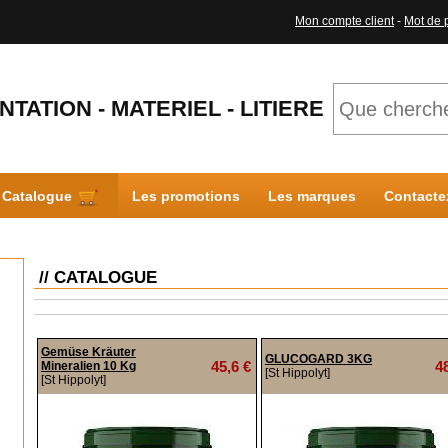
Mon compte client
-
Mot de 
NTATION - MATERIEL - LITIERE
Catalogue
Les promotions
Les marques
Contacte
// CATALOGUE
Gemüse Kräuter
GLUCOGARD 3KG
45,6 €
4
Mineralien 10 Kg
[St Hippolyt]
[St Hippolyt]