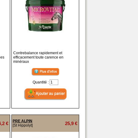
Contrebalance rapidement et
les
efficacement toute carence en
minéraux
Quantité :
PRE ALPIN
6,2 €
25,9 €
[St Hippolyt]