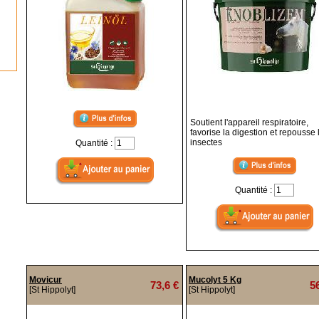
Soutient l'appareil respiratoire,
favorise la digestion et repousse 
insectes
Quantité :
Quantité :
Movicur
Mucolyt 5 Kg
73,6 €
5
[St Hippolyt]
[St Hippolyt]