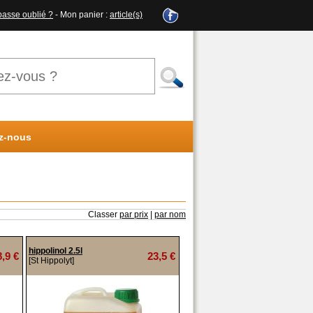
passe oublié ?
- Mon panier :
article(s)
z-nous
Classer
par prix
|
par nom
hippolinol 2.5l
8,9 €
23,5 €
[St Hippolyt]