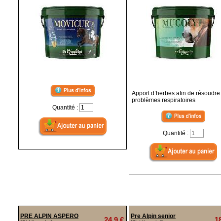
Apport d’herbes afin de résoudre
problèmes respiratoires
Quantité :
Quantité :
PRE ALPIN ASPERO
Pre Alpin senior
24,9 €
1