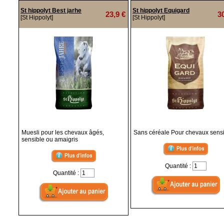
St hippolyt Best jarhe
St hippolyt Equigard
23,9 €
3
[St Hippolyt]
[St Hippolyt]
Muesli pour les chevaux âgés,
Sans céréale Pour chevaux sens
sensible ou amaigris
Quantité :
Quantité :