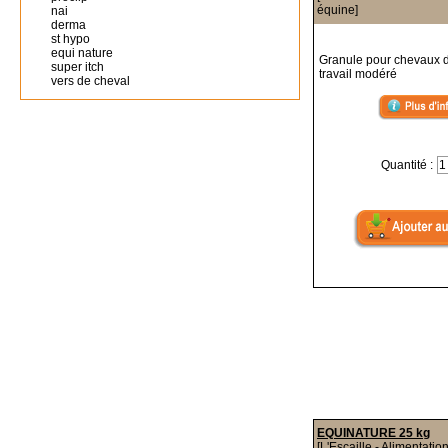
équine]
nai
derma
st hypo
equi nature
Granule pour chevaux de
super itch
travail modéré
vers de cheval
Quantité :
EQUINATURE 25 kg
[L'Escaille - Alimentatio