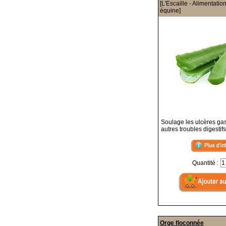
[L'Escaille - Alimentatio
équine]
Soulage les ulcères gas
autres troubles digestifs
Quantité :
Orge floconnée