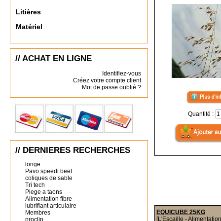
Litières
Matériel
// ACHAT EN LIGNE
Identifiez-vous
Créez votre compte client
Mot de passe oublié ?
Quantité :
// DERNIERES RECHERCHES
longe
Pavo speedi beet
coliques de sable
Tri tech
Piege a taons
Alimentation fibre
lubrifiant articulaire
EQUICUBE 25KG
Membres
[L'Escaille - Alimentatio
proclip