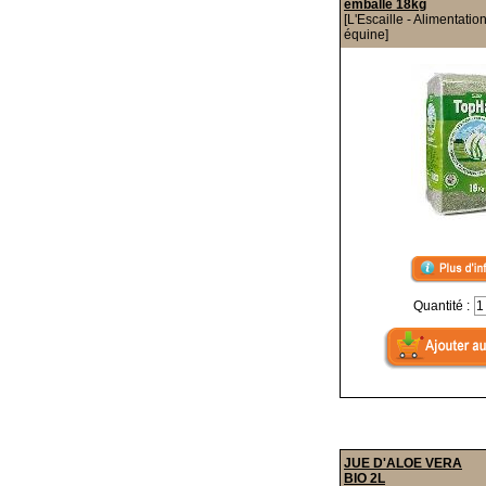
emballé 18kg
[L'Escaille - Alimentatio
équine]
Quantité :
JUE D'ALOE VERA
BIO 2L