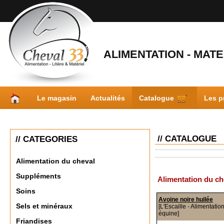
ALIMENTATION - MATER
Le magasin
Actualités
Catalogue
Les p
// CATALOGUE
// CATEGORIES
Alimentation du cheval
Suppléments
Alimentation du ch
Soins
Avoine noire huilée
Sels et minéraux
[L'Escaille - Alimentatio
équine]
Friandises