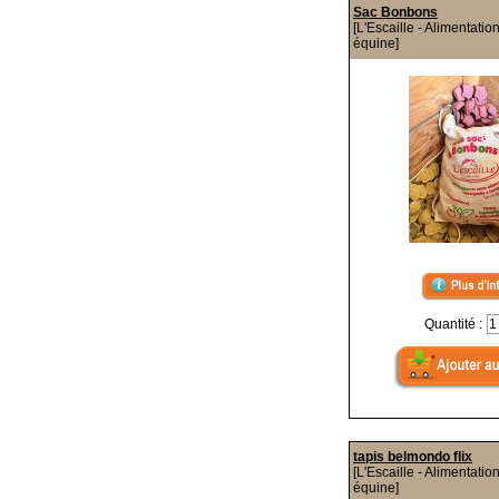
Sac Bonbons
[L'Escaille - Alimentatio
équine]
Quantité :
tapis belmondo flix
[L'Escaille - Alimentatio
équine]