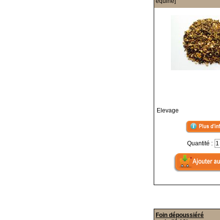
équine]
Elevage
Quantité :
Foin dépoussiéré