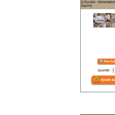
[L'Escaille - Alimentatio
équine]
Quantité :