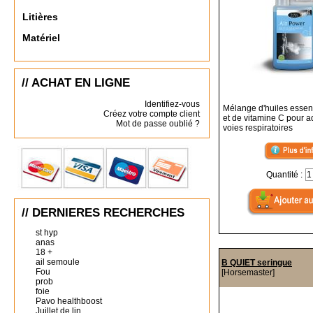
Litières
Matériel
// ACHAT EN LIGNE
Identifiez-vous
Mélange d'huiles essent
Créez votre compte client
et de vitamine C pour a
Mot de passe oublié ?
voies respiratoires
Quantité :
// DERNIERES RECHERCHES
st hyp
anas
18 +
ail semoule
B QUIET seringue
Fou
[Horsemaster]
prob
foie
Pavo healthboost
Juillet de lin