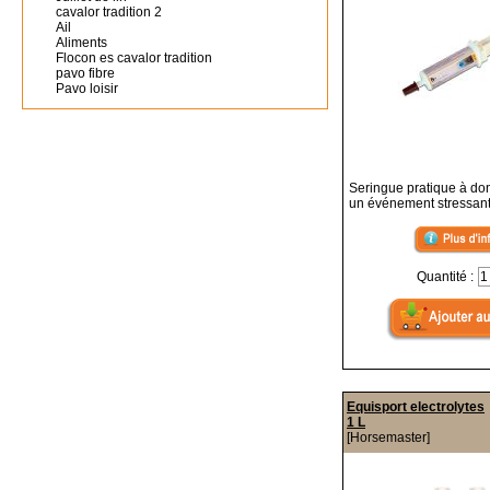
cavalor tradition 2
Ail
Aliments
Flocon es cavalor tradition
pavo fibre
Pavo loisir
Seringue pratique à do
un événement stressan
Quantité :
Equisport electrolytes
1 L
[Horsemaster]