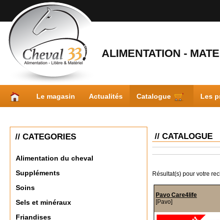
ALIMENTATION - MATER
Le magasin
Actualités
Catalogue
Les p
// CATALOGUE
// CATEGORIES
Alimentation du cheval
Suppléments
Résultat(s) pour votre re
Soins
Pavo Care4life
[Pavo]
Sels et minéraux
Friandises