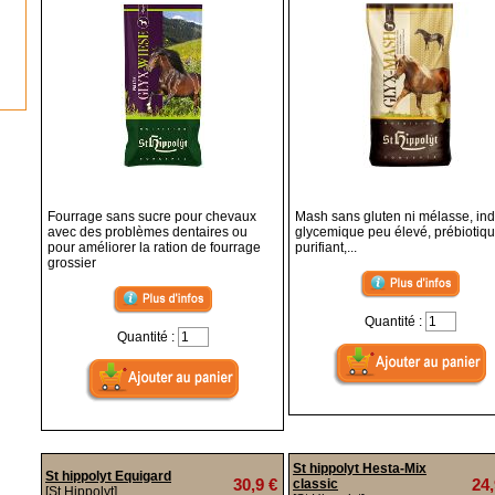
Fourrage sans sucre pour chevaux
Mash sans gluten ni mélasse, in
avec des problèmes dentaires ou
glycemique peu élevé, prébiotiqu
pour améliorer la ration de fourrage
purifiant,...
grossier
Quantité :
Quantité :
St hippolyt Hesta-Mix
St hippolyt Equigard
30,9 €
24,
classic
[St Hippolyt]