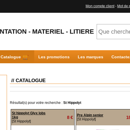
Mon compte client
-
Mot de 
NTATION - MATERIEL - LITIERE
Catalogue
Les promotions
Les marques
Contacte
// CATALOGUE
Résultat(s) pour votre recherche :
St Hippolyt
St hippolyt Glyx lobs
Pre Alpin senior
8 €
1
1kg
[St Hippolyt]
[St Hippolyt]