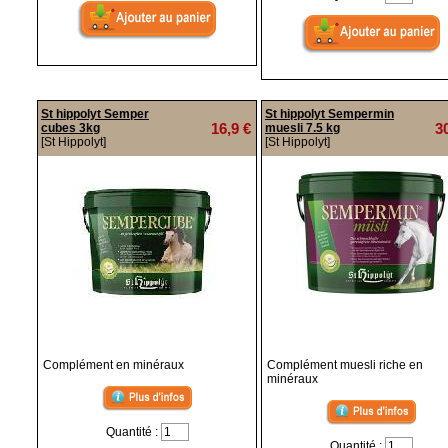
St hippolyt Semper
St hippolyt Sempermin
16,9 €
3
cubes 3kg
muesli 7.5 kg
[St Hippolyt]
[St Hippolyt]
Complément en minéraux
Complément muesli riche en
minéraux
Quantité :
Quantité :