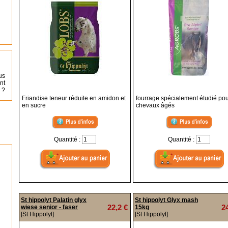
us
nt
 ?
Friandise teneur réduite en amidon et
fourrage spécialement étudié pou
en sucre
chevaux âgés
Quantité :
Quantité :
St hippolyt Palatin glyx
St hippolyt Glyx mash
22,2 €
2
wiese senior - faser
15kg
[St Hippolyt]
[St Hippolyt]