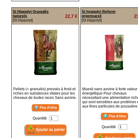
St Hippolyt Granulés
St hyppolyt Reform
22,7 €
2
naturels
orgemuesli
[St Hippolyt]
[St Hippolyt]
Pellets (= granulés) pressés à froid et
Muesli sans avoine à forte valeur
riches en substances vitales pour les
énergétique Pour chevaux
chevaux de toutes races Sans avoine.
nécessitant une alimentation rich
qui sont sensibles aux protéines 
aux fines particules de poussière
Quantité :
Quantité :