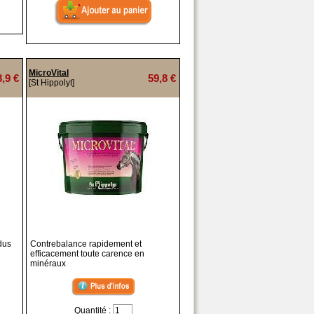
MicroVital
8,9 €
59,8 €
[St Hippolyt]
dus
Contrebalance rapidement et
efficacement toute carence en
minéraux
Quantité :