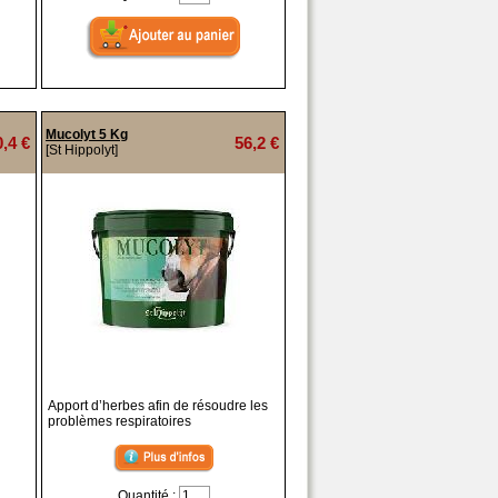
Mucolyt 5 Kg
0,4 €
56,2 €
[St Hippolyt]
Apport d’herbes afin de résoudre les
problèmes respiratoires
Quantité :