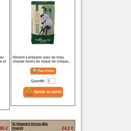
dex
Aliment à préparer avec de l'eau
e et
chaude moins de risque de colique,...
Quantité :
St Hippolyt Hesta-Mix
95 €
24,2 €
muesli