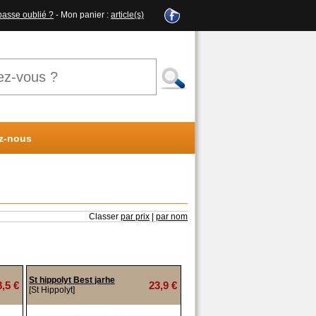
passe oublié ?
- Mon panier :
article(s)
z-nous
Classer
par prix
|
par nom
St hippolyt Best jarhe
8,5 €
23,9 €
[St Hippolyt]