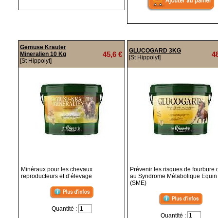
Gemüse Kräuter
GLUCOGARD 3KG
45,6 €
4
Mineralien 10 Kg
[St Hippolyt]
[St Hippolyt]
Minéraux pour les chevaux
Prévenir les risques de fourbure 
reproducteurs et d’élevage
au Syndrome Métabolique Equin
(SME)
Quantité :
Quantité :