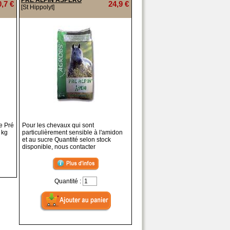
PRE ALPIN ASPERO
0,7 €
24,9 €
[St Hippolyt]
Le Pré
Pour les chevaux qui sont
 kg
particulièrement sensible à l'amidon
et au sucre Quantité selon stock
disponible, nous contacter
Quantité :