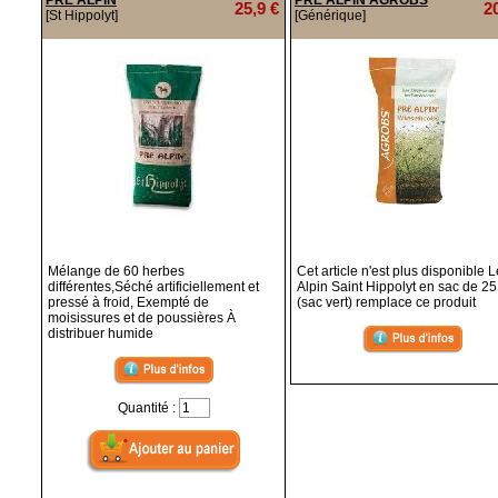
PRE ALPIN
PRE ALPIN AGROBS
25,9 €
2
[St Hippolyt]
[Générique]
Mélange de 60 herbes
Cet article n'est plus disponible 
différentes,Séché artificiellement et
Alpin Saint Hippolyt en sac de 25
pressé à froid, Exempté de
(sac vert) remplace ce produit
moisissures et de poussières À
distribuer humide
Quantité :