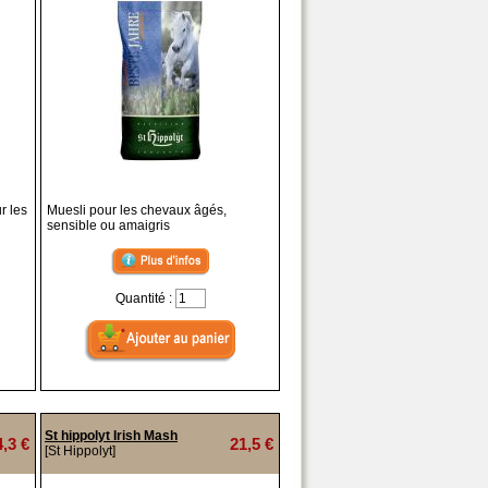
r les
Muesli pour les chevaux âgés,
sensible ou amaigris
Quantité :
St hippolyt Irish Mash
4,3 €
21,5 €
[St Hippolyt]