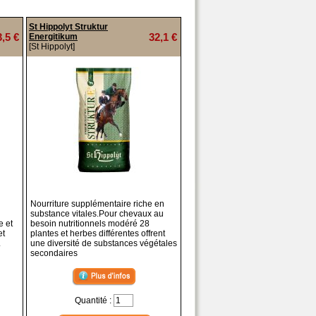
St Hippolyt Struktur
3,5 €
32,1 €
Energitikum
[St Hippolyt]
Nourriture supplémentaire riche en
substance vitales.Pour chevaux au
e et
besoin nutritionnels modéré 28
et
plantes et herbes différentes offrent
.
une diversité de substances végétales
secondaires
Quantité :