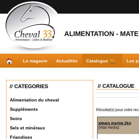
ALIMENTATION - MATER
Le magasin
Actualités
Catalogue
Les p
// CATALOGUE
// CATEGORIES
Alimentation du cheval
Suppléments
Résultat(s) pour votre re
Soins
algues marine 2kg
[Vital Herbs]
Sels et minéraux
Friandises