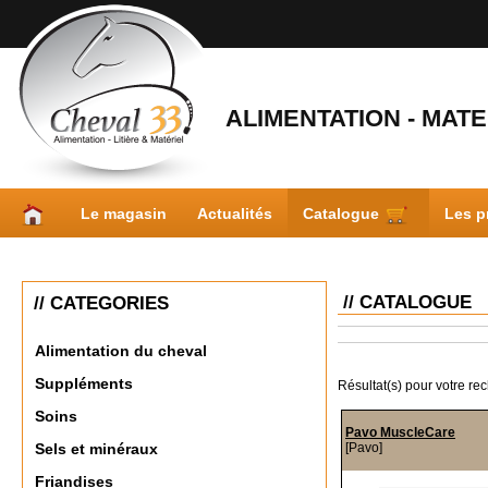
ALIMENTATION - MATER
Le magasin
Actualités
Catalogue
Les p
// CATALOGUE
// CATEGORIES
Alimentation du cheval
Suppléments
Résultat(s) pour votre re
Soins
Pavo MuscleCare
[Pavo]
Sels et minéraux
Friandises