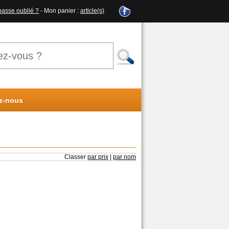
passe oublié ?
- Mon panier :
article(s)
z-nous
Classer
par prix
|
par nom