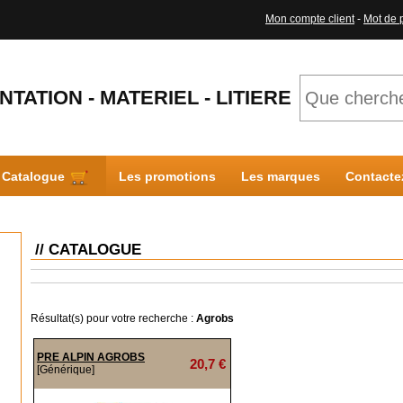
Mon compte client
-
Mot de 
NTATION - MATERIEL - LITIERE
Catalogue
Les promotions
Les marques
Contacte
// CATALOGUE
Résultat(s) pour votre recherche :
Agrobs
PRE ALPIN AGROBS
20,7 €
[Générique]