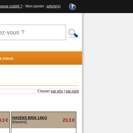
passe oublié ?
- Mon panier :
article(s)
z-nous
Classer
par prix
|
par nom
HAVENS BRIX 14KG
9,3 €
23,3 €
[Havens]