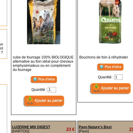
us
nt
 ?
cube de fourrage 100% BIOLOGIQUE
Bouchons de foin à réhydrater
alternative au foin idéal pour chevaux
emphysémateux ou en complément
du fourrage
Quantité :
Quantité :
LUZERNE MIX DIGEST
Pavo Nature's Best
23 €
2
[HARTOG]
[Pavo]