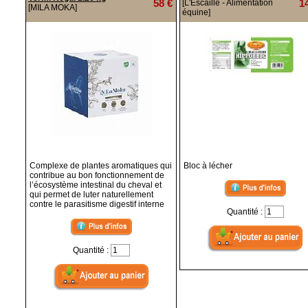
58 €
1
[L'Escaille - Alimentation
[MILA MOKA]
équine]
Complexe de plantes aromatiques qui
Bloc à lécher
contribue au bon fonctionnement de
l’écosystème intestinal du cheval et
qui permet de luter naturellement
contre le parasitisme digestif interne
Quantité :
Quantité :