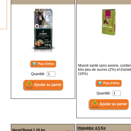
Muesli santé sans avoine, contie
très peu de sucres (2%) et d'ami
(16%)
Quantité :
Quantité :
Hippobloc 4.5 Kg
Vermi'Regul 1.26 kg