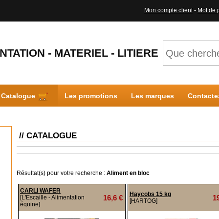
Mon compte client
-
Mot de 
NTATION - MATERIEL - LITIERE
Catalogue
Les promotions
Les marques
Contacte
// CATALOGUE
Résultat(s) pour votre recherche :
Aliment en bloc
CARLI WAFER
Haycobs 15 kg
16,6 €
1
[L'Escaille - Alimentation
[HARTOG]
équine]