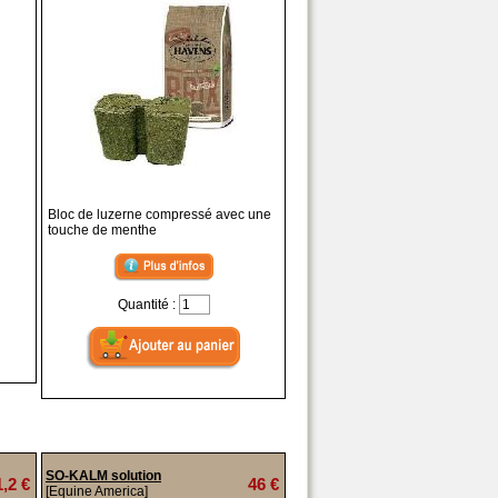
Bloc de luzerne compressé avec une
touche de menthe
Quantité :
SO-KALM solution
1,2 €
46 €
[Equine America]