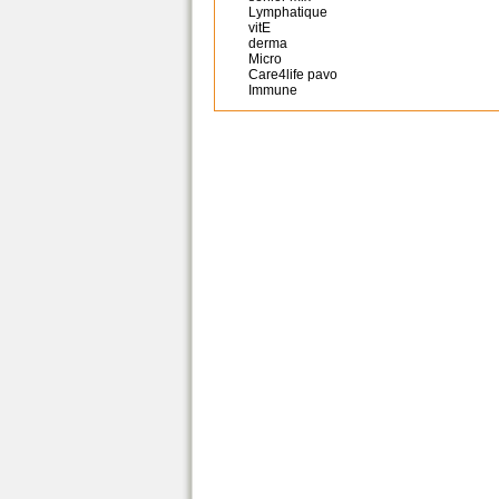
Lymphatique
vitE
derma
Micro
Care4life pavo
Immune