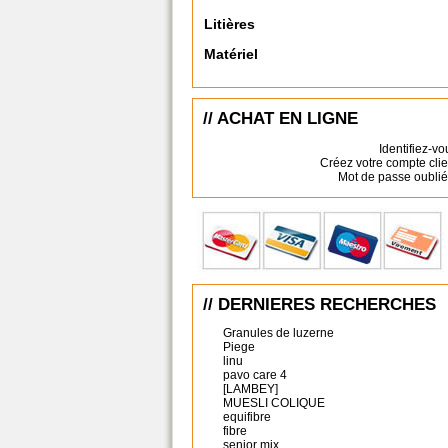
Litières
Matériel
// ACHAT EN LIGNE
Identifiez-vo
Créez votre compte clie
Mot de passe oublié
// DERNIERES RECHERCHES
Granules de luzerne
Piege
linu
pavo care 4
[LAMBEY]
MUESLI COLIQUE
equifibre
fibre
senior mix