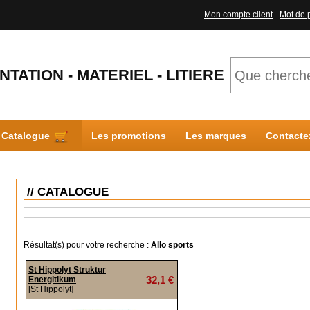
Mon compte client
-
Mot de 
NTATION - MATERIEL - LITIERE
Catalogue
Les promotions
Les marques
Contacte
// CATALOGUE
Résultat(s) pour votre recherche :
Allo sports
St Hippolyt Struktur
32,1 €
Energitikum
[St Hippolyt]