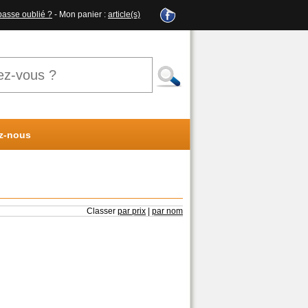
passe oublié ?
- Mon panier :
article(s)
z-nous
Classer
par prix
|
par nom