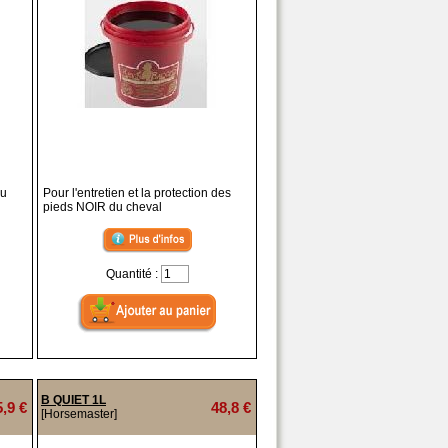
ou
Pour l'entretien et la protection des
pieds NOIR du cheval
Quantité :
B QUIET 1L
5,9 €
48,8 €
[Horsemaster]