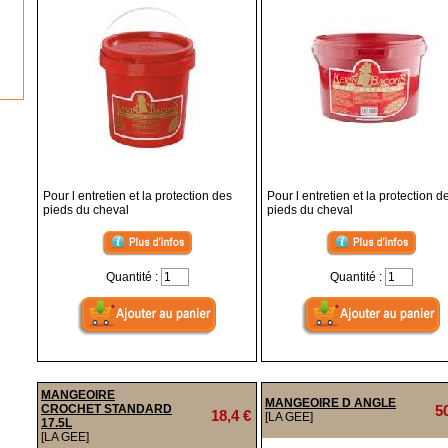
Pour l entretien et la protection des
Pour l entretien et la protection d
pieds du cheval
pieds du cheval
Quantité :
Quantité :
MANGEOIRE
MANGEOIRE D ANGLE
CROCHET STANDARD
5
18,4 €
[LA GEE]
17.5L
[LA GEE]