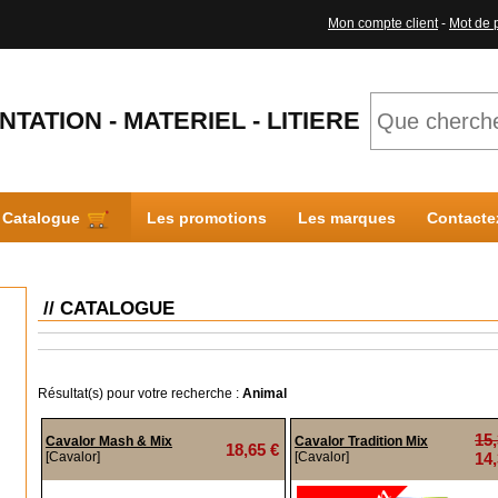
Mon compte client
-
Mot de 
NTATION - MATERIEL - LITIERE
Catalogue
Les promotions
Les marques
Contacte
// CATALOGUE
Résultat(s) pour votre recherche :
Animal
15,
Cavalor Mash & Mix
Cavalor Tradition Mix
18,65 €
[Cavalor]
[Cavalor]
14,