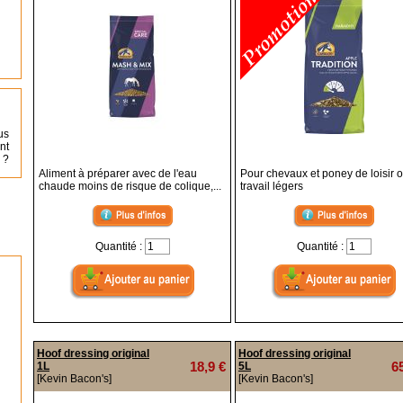
us
nt
 ?
Aliment à préparer avec de l'eau
Pour chevaux et poney de loisir 
chaude moins de risque de colique,...
travail légers
Quantité :
Quantité :
Hoof dressing original
Hoof dressing original
18,9 €
6
1L
5L
[Kevin Bacon's]
[Kevin Bacon's]