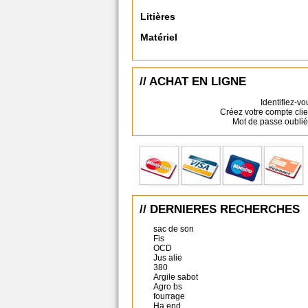
Litières
Matériel
// ACHAT EN LIGNE
Identifiez-vo
Créez votre compte clie
Mot de passe oublié
// DERNIERES RECHERCHES
sac de son
Fis
OCD
Jus alie
380
Argile sabot
Agro bs
fourrage
Ha end