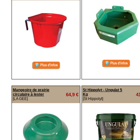
Mangeoire de prairie
St Hippolyt - Ungulat 5
64,9 €
4
circulaire à lester
Kg
[LA GEE]
[St Hippolyt]