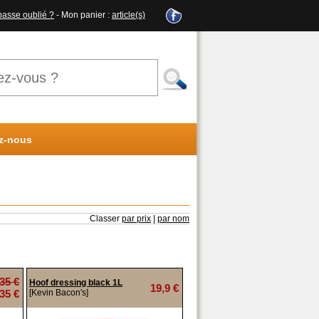
passe oublié ?
- Mon panier :
article(s)
z-nous
Classer
par prix
|
par nom
35 €
Hoof dressing black 1L
19,9 €
35 €
[Kevin Bacon's]