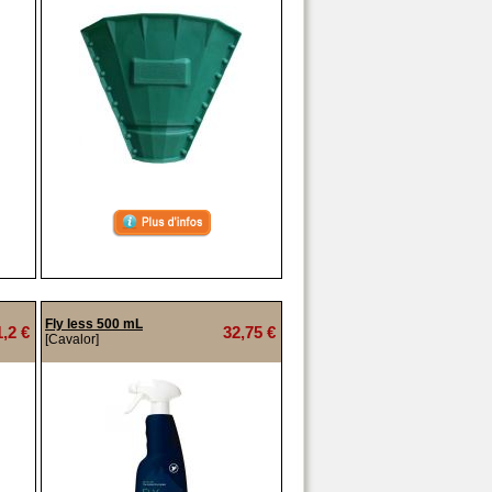
Fly less 500 mL
1,2 €
32,75 €
[Cavalor]