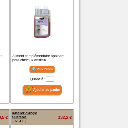
es
Aliment complémentaire apaisant
pour chevaux anxieux
Quantité :
Ratelier d'angle
0,5 €
132,2 €
ajustable
[LA GEE]