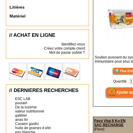
Litières
Matériel
// ACHAT EN LIGNE
Identifiez-vous
Créez votre compte client
Mot de passe oublié ?
Soutien puissant du sy
immunitaire pour plus d
Quantité :
// DERNIERES RECHERCHES
ESC LAB
poulain
De la luzerne
valeur nutritionnel
gatillier
anas lin
Pavo Vital 8 Kg EN
Cavalor gastro
SAC RECHARGE
huile de graines d elin
[Pavo]
eau blanche