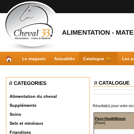
ALIMENTATION - MATER
Le magasin
Actualités
Catalogue
Les p
// CATALOGUE
// CATEGORIES
Alimentation du cheval
Suppléments
Résultat(s) pour votre re
Soins
Pavo HealthBoost
[Pavo]
Sels et minéraux
Friandises