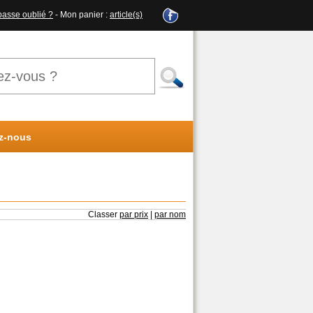
passe oublié ?
- Mon panier :
article(s)
z-nous
Classer
par prix
|
par nom