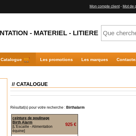
Mon compte client
-
Mot de 
NTATION - MATERIEL - LITIERE
Catalogue
Les promotions
Les marques
Contacte
// CATALOGUE
Résultat(s) pour votre recherche :
Birthalarm
ceinture de poulinage
Birth Alarm
925 €
[L'Escaille - Alimentation
équine]