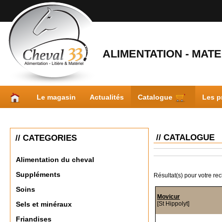
ALIMENTATION - MATER
Le magasin
Actualités
Catalogue
Les p
// CATALOGUE
// CATEGORIES
Alimentation du cheval
Suppléments
Résultat(s) pour votre re
Soins
Movicur
[St Hippolyt]
Sels et minéraux
Friandises