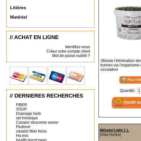
Litières
Matériel
// ACHAT EN LIGNE
Identifiez-vous
Créez votre compte client
Mot de passe oublié ?
Stimule l'élimination de
toxines via l'organisme e
circulation
Quantité :
// DERNIERES RECHERCHES
FIBER
SOUP
Drainage herb
sel himalaya
Cavalor strucomix senior
Pedinoir
Métabo'Light 1 L
cavalor fiber force
[Vital Herbs]
Ha ens
health boost pavo