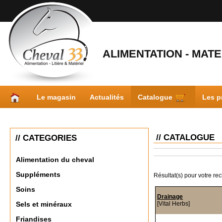
ALIMENTATION - MATER
Le magasin
Actualités
Catalogue
Les p
// CATALOGUE
// CATEGORIES
Alimentation du cheval
Suppléments
Résultat(s) pour votre re
Soins
Drainage
[Vital Herbs]
Sels et minéraux
Friandises