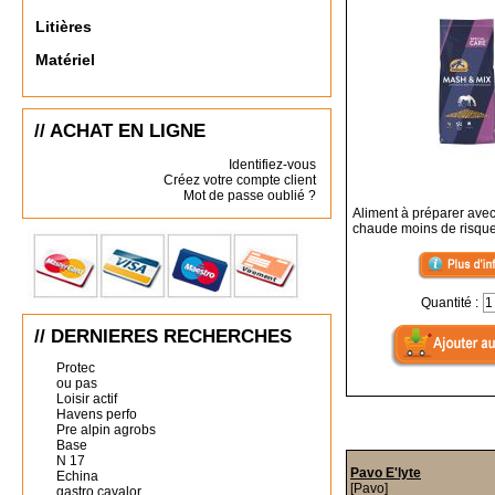
Litières
Matériel
// ACHAT EN LIGNE
Identifiez-vous
Créez votre compte client
Mot de passe oublié ?
Aliment à préparer avec
chaude moins de risque 
Quantité :
// DERNIERES RECHERCHES
Protec
ou pas
Loisir actif
Havens perfo
Pre alpin agrobs
Base
N 17
Pavo E'lyte
Echina
[Pavo]
gastro cavalor