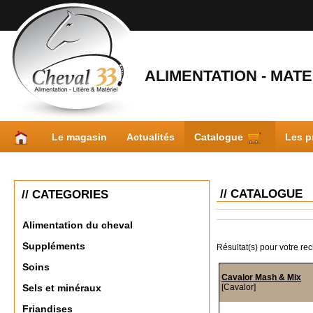
ALIMENTATION - MATER
Le magasin
Actualités
Catalogue
Les p
// CATALOGUE
// CATEGORIES
Alimentation du cheval
Suppléments
Résultat(s) pour votre re
Soins
Cavalor Mash & Mix
[Cavalor]
Sels et minéraux
Friandises