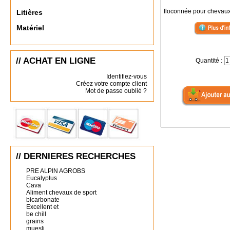
floconnée pour chevaux
Litières
Matériel
// ACHAT EN LIGNE
Quantité :
Identifiez-vous
Créez votre compte client
Mot de passe oublié ?
// DERNIERES RECHERCHES
PRE ALPIN AGROBS
Eucalyptus
Cava
Aliment chevaux de sport
bicarbonate
Excellent et
be chill
grains
muesli