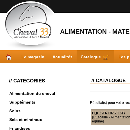
ALIMENTATION - MATER
Le magasin
Actualités
Catalogue
Les p
// CATALOGUE
// CATEGORIES
Alimentation du cheval
Suppléments
Résultat(s) pour votre re
Soins
EQUISENIOR 20 KG
[L'Escaille - Alimentatio
Sels et minéraux
équine]
Friandises