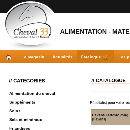
ALIMENTATION - MATER
Le magasin
Actualités
Catalogue
Les p
// CATALOGUE
// CATEGORIES
Alimentation du cheval
Suppléments
Résultat(s) pour votre re
Soins
Havens Fertolac 25kg
[Havens]
Sels et minéraux
Friandises