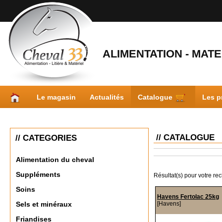
ALIMENTATION - MATER
Le magasin
Actualités
Catalogue
Les p
// CATALOGUE
// CATEGORIES
Alimentation du cheval
Suppléments
Résultat(s) pour votre re
Soins
Havens Fertolac 25kg
[Havens]
Sels et minéraux
Friandises