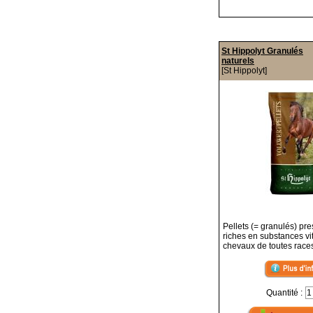
St Hippolyt Granulés
naturels
[St Hippolyt]
Pellets (= granulés) pre
riches en substances vi
chevaux de toutes race
Quantité :