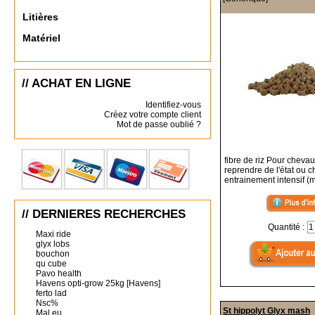
Litières
Matériel
// ACHAT EN LIGNE
Identifiez-vous
Créez votre compte client
Mot de passe oublié ?
fibre de riz Pour chevau
reprendre de l'état ou 
entrainement intensif (
// DERNIERES RECHERCHES
Quantité :
Maxi ride
glyx lobs
bouchon
qu cube
Pavo health
Havens opti-grow 25kg [Havens]
ferto lad
Nsc%
St hippolyt Glyx mash
Mal eu