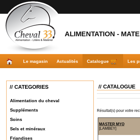
ALIMENTATION - MATER
Le magasin
Actualités
Catalogue
Les p
// CATALOGUE
// CATEGORIES
Alimentation du cheval
Suppléments
Résultat(s) pour votre re
Soins
MASTER MYO
[LAMBEY]
Sels et minéraux
Friandises