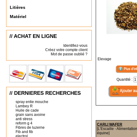
Litières
Matériel
// ACHAT EN LIGNE
Identifiez-vous
Créez votre compte client
Mot de passe oublié ?
Elevage
Quantité :
// DERNIERES RECHERCHES
spray entie mouche
Lambey R
Huile de cade
grain sans avoine
anti stress
reform g 4
CARLI WAFER
Fibres de luzerne
[L'Escaille - Alimentatio
Fib and fib
équine]
electrol