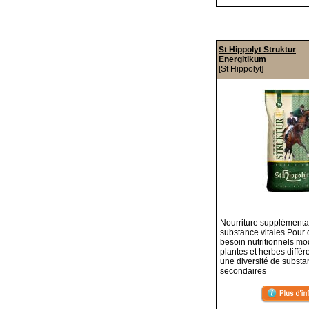
St Hippolyt Struktur
Energitikum
[St Hippolyt]
Nourriture supplémentai
substance vitales.Pour
besoin nutritionnels m
plantes et herbes différ
une diversité de subst
secondaires