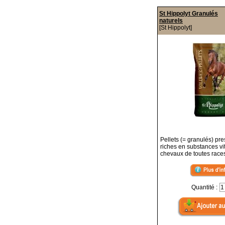
St Hippolyt Granulés
naturels
[St Hippolyt]
Pellets (= granulés) pre
riches en substances vi
chevaux de toutes race
Quantité :