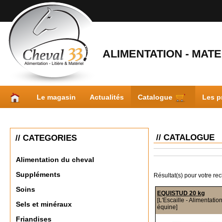
ALIMENTATION - MATER
Le magasin
Actualités
Catalogue
Les p
// CATALOGUE
// CATEGORIES
Alimentation du cheval
Suppléments
Résultat(s) pour votre re
Soins
EQUISTUD 20 kg
[L'Escaille - Alimentatio
Sels et minéraux
équine]
Friandises