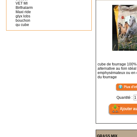
VET MI
Birthalarm
Maxi ride
glyx lobs
bouchon
qu cube
cube de fourrage 100
alternative au foin idéa
emphysémateux ou en
du fourrage
Quantité :
GRASS MIX