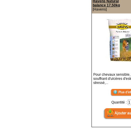
Havens Natural
balance 17.50kg
[Havens]
Pour chevaux sensible, 
souffrant d'ulcères d'es
stressé,...
Quantité :