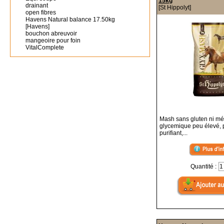
15kg
drainant
[St Hippolyt]
open fibres
Havens Natural balance 17.50kg
[Havens]
bouchon abreuvoir
mangeoire pour foin
VitalComplete
Mash sans gluten ni mé
glycemique peu élevé, p
purifiant,...
Quantité :