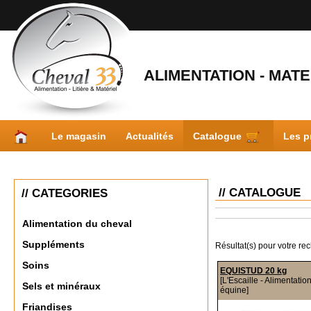
ALIMENTATION - MATER
Le magasin
Actualités
Catalogue
Les p
// CATALOGUE
// CATEGORIES
Alimentation du cheval
Suppléments
Résultat(s) pour votre re
Soins
EQUISTUD 20 kg
[L'Escaille - Alimentatio
Sels et minéraux
équine]
Friandises