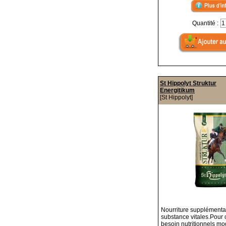
Quantité :
St Hippolyt Struktur
Energitikum
[St Hippolyt]
Nourriture supplémentai
substance vitales.Pour
besoin nutritionnels m