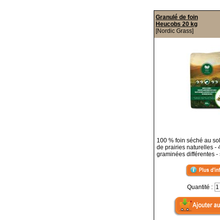
Granulé de foin
Heucobs 20 kg
[Nordic Grass]
100 % foin séché au sol
de prairies naturelles -
graminées différentes - 
Quantité :