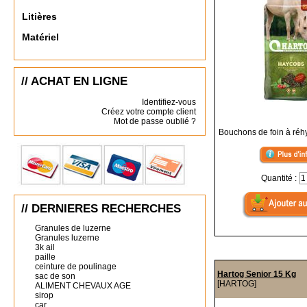
Litières
Matériel
// ACHAT EN LIGNE
Identifiez-vous
Créez votre compte client
Mot de passe oublié ?
Bouchons de foin à réh
Quantité :
// DERNIERES RECHERCHES
Granules de luzerne
Granules luzerne
3k ail
paille
ceinture de poulinage
Hartog Senior 15 Kg
sac de son
[HARTOG]
ALIMENT CHEVAUX AGE
sirop
car