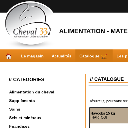
ALIMENTATION - MATER
Le magasin
Actualités
Catalogue
Les p
// CATALOGUE
// CATEGORIES
Alimentation du cheval
Suppléments
Résultat(s) pour votre re
Soins
Haycobs 15 kg
[HARTOG]
Sels et minéraux
Friandises