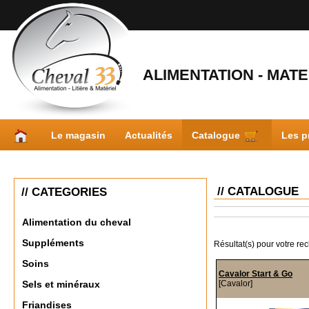
ALIMENTATION - MATER
Le magasin
Actualités
Catalogue
Les p
// CATALOGUE
// CATEGORIES
Alimentation du cheval
Suppléments
Résultat(s) pour votre re
Soins
Cavalor Start & Go
[Cavalor]
Sels et minéraux
Friandises