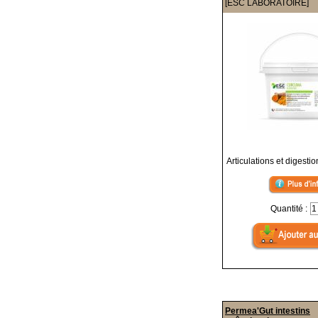
[ESC LABORATOIRE]
Articulations et digesti
Quantité :
Permea'Gut intestins