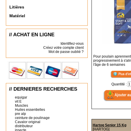
Litières
Matériel
// ACHAT EN LIGNE
Identifiez-vous
Créez votre compte client
Mot de passe oublié ?
Pour poulain aprennent
progressivement à s'al
l'âge de 6 semaines
Quantité :
// DERNIERES RECHERCHES
equigar
vit E
Muscles
Huiles essentielles
pre alp
ceinture de poulinage
Cavalor original
Hartog Senior 15 Kg
distributeur
[HARTOG]
insecte