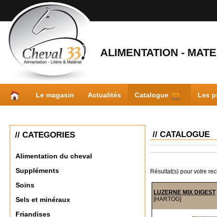
ALIMENTATION - MATER
Le magasin
Actualités
Catalogue
Les p
// CATALOGUE
// CATEGORIES
Alimentation du cheval
Suppléments
Résultat(s) pour votre re
Soins
LUZERNE MIX DIGEST
[HARTOG]
Sels et minéraux
Friandises